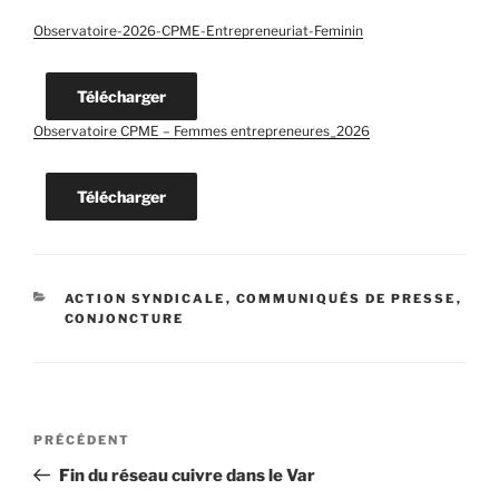
Observatoire-2026-CPME-Entrepreneuriat-Feminin
Télécharger
Observatoire CPME – Femmes entrepreneures_2026
Télécharger
CATÉGORIES
ACTION SYNDICALE
,
COMMUNIQUÉS DE PRESSE
,
CONJONCTURE
Navigation
Article
PRÉCÉDENT
de
précédent
Fin du réseau cuivre dans le Var
l’article