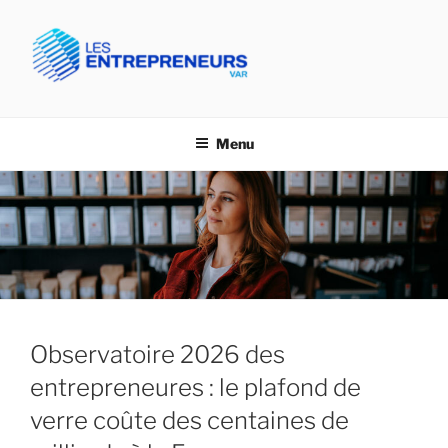
Aller
au
contenu
principal
CPME VAR- LES
Confédération des PME du Var
ENTREPRENEURS VAR
Menu
Observatoire 2026 des
entrepreneures : le plafond de
verre coûte des centaines de