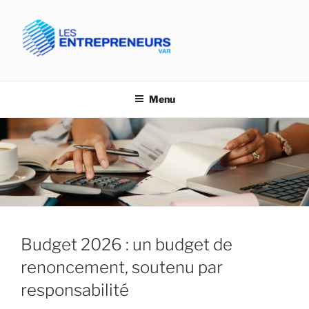
Aller
au
contenu
principal
CPME VAR- LES
Confédération des PME du Var
ENTREPRENEURS VAR
Menu
Budget 2026 : un budget de
renoncement, soutenu par
responsabilité