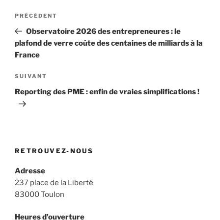
Navigation
Article
PRÉCÉDENT
de
précédent
Observatoire 2026 des entrepreneures : le
l’article
plafond de verre coûte des centaines de milliards à la
France
Article
SUIVANT
suivant
Reporting des PME : enfin de vraies simplifications !
RETROUVEZ-NOUS
Adresse
237 place de la Liberté
83000 Toulon
Heures d’ouverture