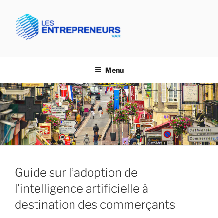
Aller
au
contenu
principal
CPME VAR- LES
Confédération des PME du Var
ENTREPRENEURS VAR
Menu
Guide sur l’adoption de
l’intelligence artificielle à
destination des commerçants