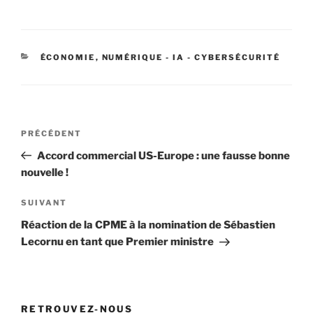
CATÉGORIES
ÉCONOMIE
,
NUMÉRIQUE - IA - CYBERSÉCURITÉ
Navigation
Article
PRÉCÉDENT
de
précédent
Accord commercial US-Europe : une fausse bonne
l’article
nouvelle !
Article
SUIVANT
suivant
Réaction de la CPME à la nomination de Sébastien
Lecornu en tant que Premier ministre
RETROUVEZ-NOUS