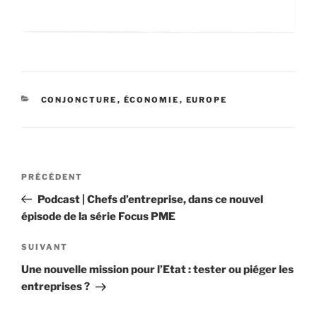
CATÉGORIES
CONJONCTURE
,
ÉCONOMIE
,
EUROPE
Navigation
Article
PRÉCÉDENT
de
précédent
Podcast | Chefs d’entreprise, dans ce nouvel
l’article
épisode de la série Focus PME
Article
SUIVANT
suivant
Une nouvelle mission pour l’Etat : tester ou piéger les
entreprises ?