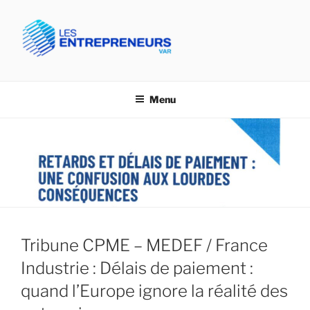
Aller
au
contenu
principal
CPME VAR- LES
Confédération des PME du Var
ENTREPRENEURS VAR
Menu
Tribune CPME – MEDEF / France
Industrie : Délais de paiement :
quand l’Europe ignore la réalité des