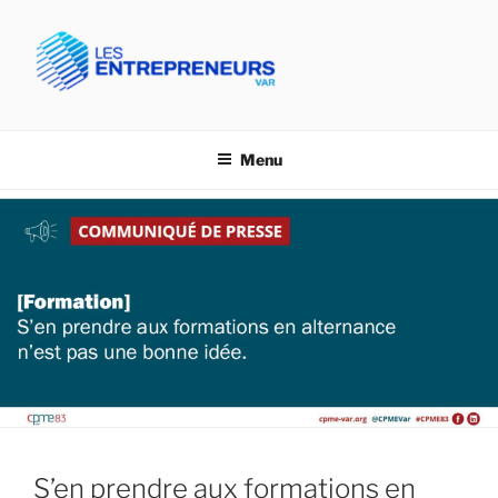
Aller
au
contenu
principal
CPME VAR- LES
Confédération des PME du Var
ENTREPRENEURS VAR
Menu
S’en prendre aux formations en