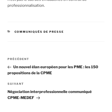
professionnalisation.
CATÉGORIES
COMMUNIQUÉS DE PRESSE
Navigation
Article
PRÉCÉDENT
de
précédent
Un nouvel élan européen pour les PME : les 150
l’article
propositions de la CPME
Article
SUIVANT
suivant
Négociation interprofessionnelle communiqué
CPME-MEDEF