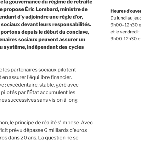
e la gouvernance du régime de retraite
le propose Éric Lombard, ministre de
Heures d’ouve
ndant d’y adjoindre une règle d’or,
Du lundi au jeud
s sociaux devant leurs responsabilités.
9h00–12h30 e
et le vendredi :
portons depuis le début du conclave,
9h00-12h30 e
tenaires sociaux peuvent assurer un
du système, indépendant des cycles
e les partenaires sociaux pilotent
en assurer l’équilibre financier.
 : excédentaire, stable, géré avec
s pilotés par l’État accumulent les
mes successives sans vision à long
 non, le principe de réalité s’impose. Avec
éficit prévu dépasse 6 milliards d’euros
ros dans 20 ans. La question ne se