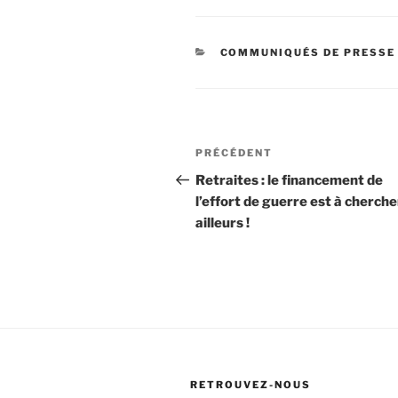
CATÉGORIES
COMMUNIQUÉS DE PRESSE
Navigation
Article
PRÉCÉDENT
de
précédent
Retraites : le financement de
l’effort de guerre est à cherche
l’article
ailleurs !
RETROUVEZ-NOUS