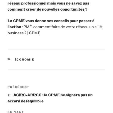
réseau professionnel mais vous ne savez pas
comment créer de nouvelles opportunités ?
La CPME vous donne ses conseils pour passer à
l’action
:
PME, comment faire de votre réseau un allié
business ? | CPME
CATÉGORIES
ÉCONOMIE
Navigation
Article
PRÉCÉDENT
de
précédent
AGIRC-ARRCO : la CPME ne signera pas un
l’article
accord déséquilibré
Article
SUIVANT