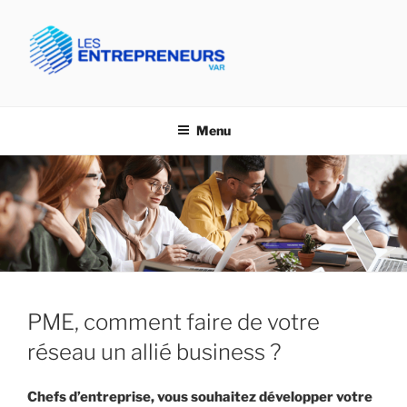
Aller
au
contenu
principal
CPME VAR- LES
Confédération des PME du Var
ENTREPRENEURS VAR
Menu
PME, comment faire de votre
réseau un allié business ?
Chefs d’entreprise, vous souhaitez développer votre