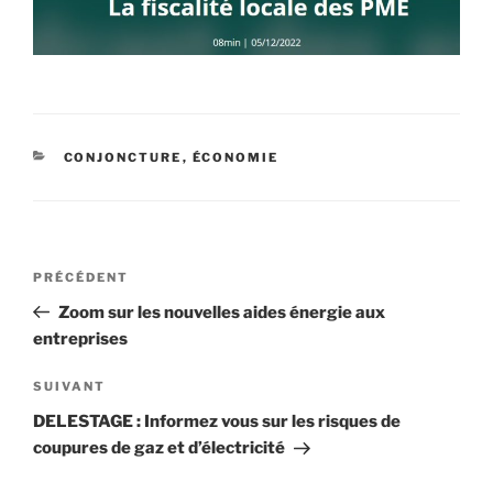
CATÉGORIES
CONJONCTURE
,
ÉCONOMIE
Navigation
Article
PRÉCÉDENT
de
précédent
Zoom sur les nouvelles aides énergie aux
l’article
entreprises
Article
SUIVANT
suivant
DELESTAGE : Informez vous sur les risques de
coupures de gaz et d’électricité