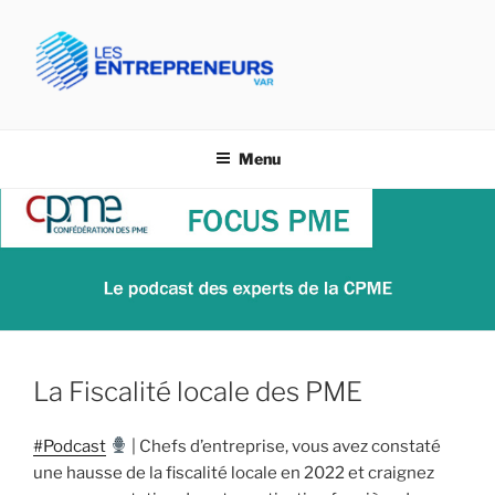
Aller
au
contenu
principal
CPME VAR- LES
Confédération des PME du Var
ENTREPRENEURS VAR
Menu
La Fiscalité locale des PME
#Podcast
| Chefs d’entreprise, vous avez constaté
une hausse de la fiscalité locale en 2022 et craignez