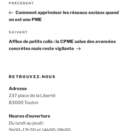
Article
PRÉCÉDENT
de
précédent
Comment apprivoiser les réseaux sociaux quand
l’article
on est une PME
Article
SUIVANT
suivant
Afflux de petits colis : la CPME salue des avancées
concrètes mais reste vigilante
RETROUVEZ-NOUS
Adresse
237 place de la Liberté
83000 Toulon
Heures d’ouverture
Du lundi au jeudi :
9h00–12h30 et 14h00-18h00