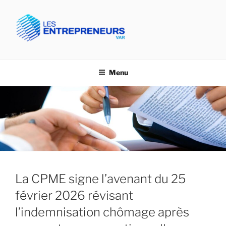
Aller
au
contenu
principal
CPME VAR- LES
Confédération des PME du Var
ENTREPRENEURS VAR
Menu
La CPME signe l’avenant du 25
février 2026 révisant
l’indemnisation chômage après