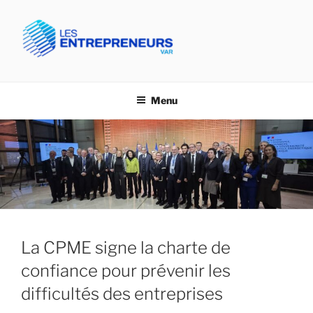
Aller
au
contenu
principal
CPME VAR- LES
Confédération des PME du Var
ENTREPRENEURS VAR
Menu
La CPME signe la charte de
confiance pour prévenir les
difficultés des entreprises