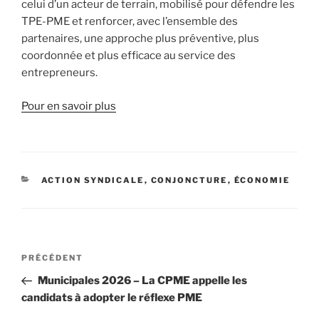
celui d’un acteur de terrain, mobilisé pour défendre les
TPE-PME et renforcer, avec l’ensemble des
partenaires, une approche plus préventive, plus
coordonnée et plus efficace au service des
entrepreneurs.
Pour en savoir plus
CATÉGORIES
ACTION SYNDICALE
,
CONJONCTURE
,
ÉCONOMIE
Navigation
Article
PRÉCÉDENT
de
précédent
Municipales 2026 – La CPME appelle les
l’article
candidats à adopter le réflexe PME