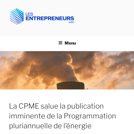
Aller
au
contenu
principal
CPME VAR- LES
Confédération des PME du Var
ENTREPRENEURS VAR
Menu
La CPME salue la publication
imminente de la Programmation
pluriannuelle de l’énergie