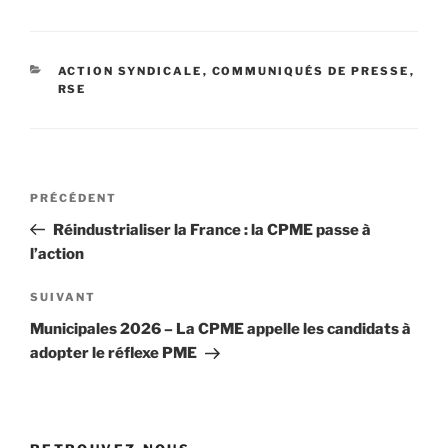
CATÉGORIES
ACTION SYNDICALE
,
COMMUNIQUÉS DE PRESSE
,
RSE
Navigation
Article
PRÉCÉDENT
de
précédent
Réindustrialiser la France : la CPME passe à
l’article
l’action
Article
SUIVANT
suivant
Municipales 2026 – La CPME appelle les candidats à
adopter le réflexe PME