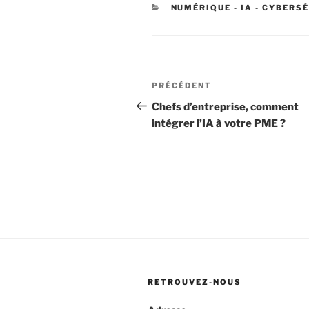
CATÉGORIES
NUMÉRIQUE - IA - CYBERS
Navigation
Article
PRÉCÉDENT
de
précédent
Chefs d’entreprise, comment
intégrer l’IA à votre PME ?
l’article
RETROUVEZ-NOUS