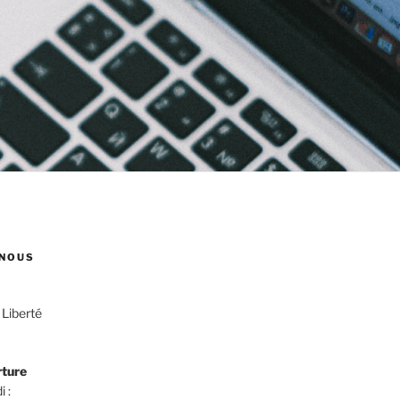
NOUS
 Liberté
rture
i :