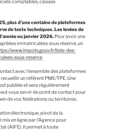
iciels comptables, caisses
5, plus d’une centaine de plateformes
ve de tests techniques. Les levées de
 d’année ou janvier 2026.
Pour avoir une
agréées immatriculées sous réserve, un
ttps://www.impots.gouv.fr/liste-des-
ulees-sous-reserve
contact avec l’ensemble des plateformes
 recueillir un référent PME/TPE. Une
est publiée et sera régulièrement
e peut vous servir de point de contact pour
in de vos fédérations ou territoires.
ration électronique, pivot de la
é mis en ligne par l’Agence pour
tat (AIFE). Il permet à toute