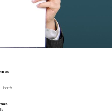
NOUS
 Liberté
rture
i :