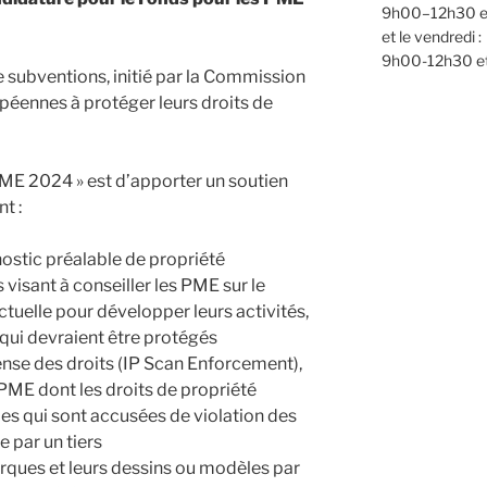
9h00–12h30 e
et le vendredi :
9h00-12h30 e
subventions, initié par la Commission
péennes à protéger leurs droits de
 PME 2024 » est d’apporter un soutien
t :
nostic préalable de propriété
s visant à conseiller les PME sur le
ectuelle pour développer leurs activités,
s qui devraient être protégés
ense des droits (IP Scan Enforcement),
s PME dont les droits de propriété
lles qui sont accusées de violation des
e par un tiers
rques et leurs dessins ou modèles par