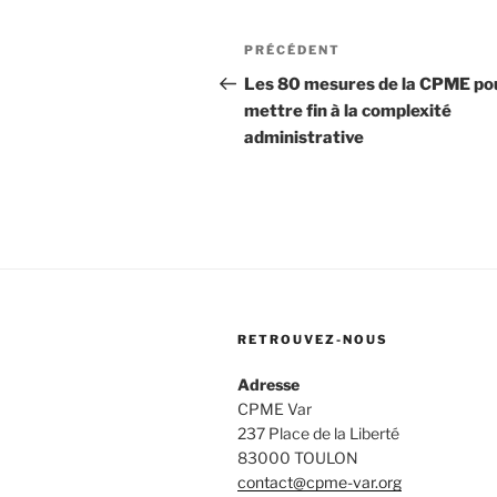
Navigation
Article
PRÉCÉDENT
de
précédent
Les 80 mesures de la CPME po
mettre fin à la complexité
l’article
administrative
RETROUVEZ-NOUS
Adresse
CPME Var
237 Place de la Liberté
83000 TOULON
contact@cpme-var.org