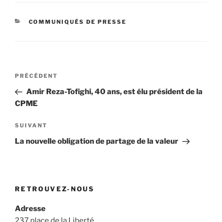
CATÉGORIES
COMMUNIQUÉS DE PRESSE
Navigation
Article
PRÉCÉDENT
de
précédent
Amir Reza-Tofighi, 40 ans, est élu président de la
l’article
CPME
Article
SUIVANT
suivant
La nouvelle obligation de partage de la valeur
RETROUVEZ-NOUS
Adresse
237 place de la Liberté