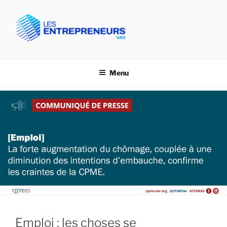
Aller
au
contenu
principal
CPME VAR- LES
Confédération des PME du Var
ENTREPRENEURS VAR
Menu
Emploi : les choses se