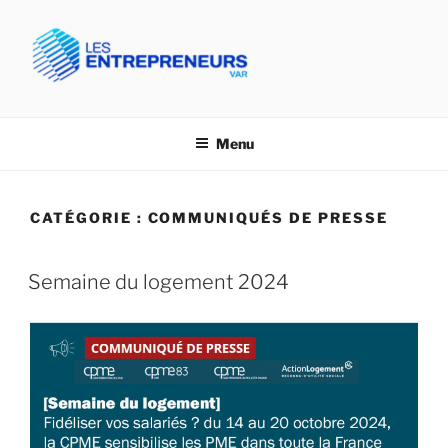
Aller
au
contenu
principal
CPME VAR- LES
Confédération des PME du Var
ENTREPRENEURS VAR
Menu
CATÉGORIE :
COMMUNIQUÉS DE PRESSE
Semaine du logement 2024