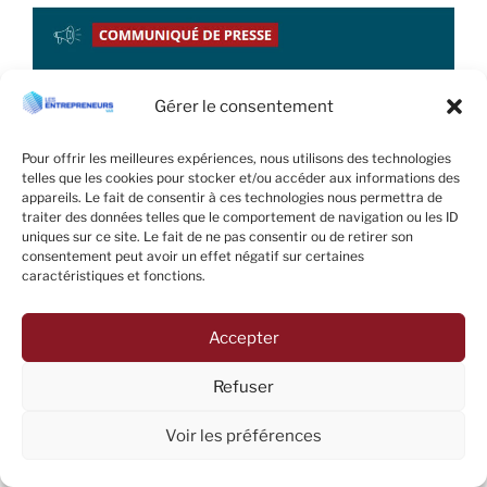
Gérer le consentement
Pour offrir les meilleures expériences, nous utilisons des technologies
telles que les cookies pour stocker et/ou accéder aux informations des
appareils. Le fait de consentir à ces technologies nous permettra de
traiter des données telles que le comportement de navigation ou les ID
uniques sur ce site. Le fait de ne pas consentir ou de retirer son
Alors que s’ouvre samedi 24 février le Salon
consentement peut avoir un effet négatif sur certaines
International de l’Agriculture
(SIA)
, la CPME partage
caractéristiques et fonctions.
l’exaspération du monde agricole sur l’inflation
normative. Les entrepreneurs, comme les
Accepter
agriculteurs, sont convaincus de la nécessité
d’adapter leur manière de travailler pour faire face
Refuser
aux impératifs de la transition climatique. Ils ont
parfaitement intégré les changements à opérer mais
Voir les préférences
réclament simplement que ceux-ci soient réalistes
tant dans leurs modalités que dans le calendrier