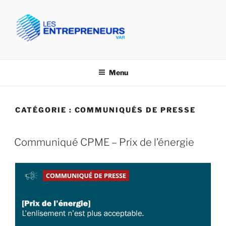
Aller
au
contenu
principal
CPME VAR- LES
Confédération des PME du Var
ENTREPRENEURS VAR
Menu
CATÉGORIE :
COMMUNIQUÉS DE PRESSE
Communiqué CPME – Prix de l’énergie