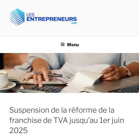
Aller
au
contenu
principal
CPME VAR- LES
Confédération des PME du Var
ENTREPRENEURS VAR
Menu
Suspension de la réforme de la
franchise de TVA jusqu’au 1er juin
2025