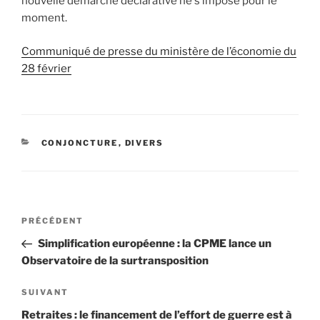
nouvelle démarche déclarative ne s’impose pour le
moment.
Communiqué de presse du ministère de l’économie du
28 février
CATÉGORIES
CONJONCTURE
,
DIVERS
Navigation
Article
PRÉCÉDENT
de
précédent
Simplification européenne : la CPME lance un
l’article
Observatoire de la surtransposition
Article
SUIVANT
suivant
Retraites : le financement de l’effort de guerre est à