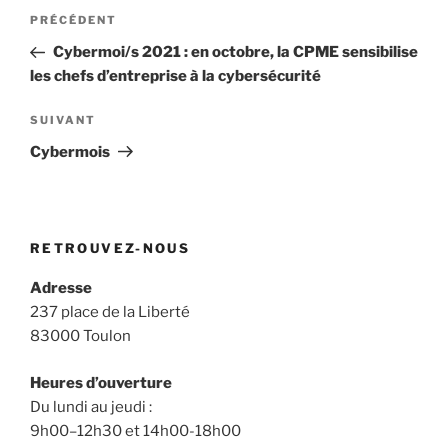
Navigation
Article
PRÉCÉDENT
de
précédent
Cybermoi/s 2021 : en octobre, la CPME sensibilise
l’article
les chefs d’entreprise à la cybersécurité
Article
SUIVANT
suivant
Cybermois
RETROUVEZ-NOUS
Adresse
237 place de la Liberté
83000 Toulon
Heures d’ouverture
Du lundi au jeudi :
9h00–12h30 et 14h00-18h00