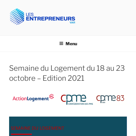
Aller
au
contenu
principal
CPME VAR- LES
Confédération des PME du Var
ENTREPRENEURS VAR
Menu
Semaine du Logement du 18 au 23
octobre – Edition 2021