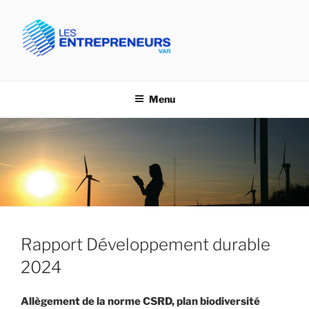
Aller
au
contenu
principal
CPME VAR- LES
Confédération des PME du Var
ENTREPRENEURS VAR
Menu
Rapport Développement durable
2024
Allègement de la norme CSRD, plan biodiversité