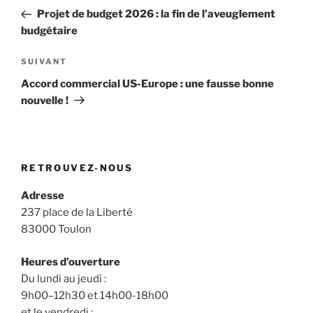
de
précédent
Projet de budget 2026 : la fin de l’aveuglement
l’article
budgétaire
Article
SUIVANT
suivant
Accord commercial US-Europe : une fausse bonne
nouvelle !
RETROUVEZ-NOUS
Adresse
237 place de la Liberté
83000 Toulon
Heures d’ouverture
Du lundi au jeudi :
9h00–12h30 et 14h00-18h00
et le vendredi :