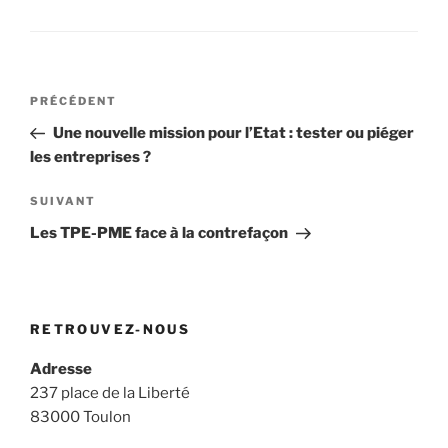
Navigation
Article
PRÉCÉDENT
de
précédent
Une nouvelle mission pour l’Etat : tester ou piéger
l’article
les entreprises ?
Article
SUIVANT
suivant
Les TPE-PME face à la contrefaçon
RETROUVEZ-NOUS
Adresse
237 place de la Liberté
83000 Toulon