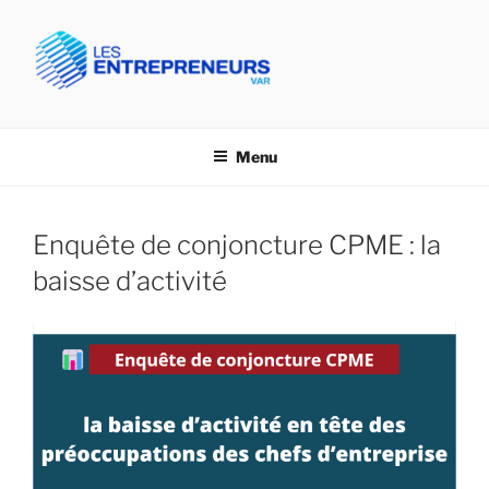
Aller
au
contenu
principal
CPME VAR- LES
Confédération des PME du Var
ENTREPRENEURS VAR
Menu
Enquête de conjoncture CPME : la
baisse d’activité