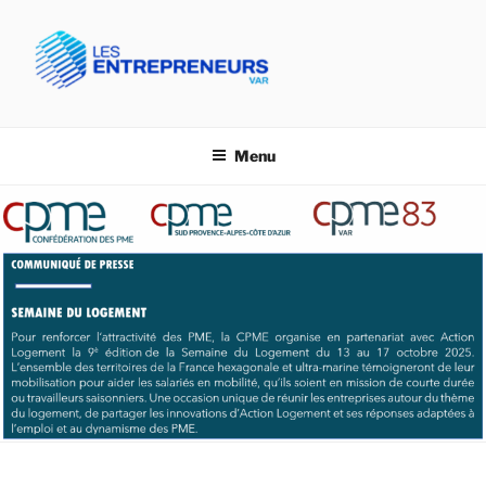
Aller
au
contenu
principal
CPME VAR- LES
Confédération des PME du Var
ENTREPRENEURS VAR
Menu