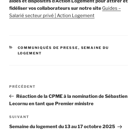
aides et dispositifs d’Action Logement pour attirer et
fidéliser vos collaborateurs sur notre site
Guides –
Salarié secteur privé | Action Logement
CATÉGORIES
COMMUNIQUÉS DE PRESSE
,
SEMAINE DU
LOGEMENT
Navigation
Article
PRÉCÉDENT
de
précédent
Réaction de la CPME à la nomination de Sébastien
l’article
Lecornu en tant que Premier ministre
Article
SUIVANT
suivant
Semaine du logement du 13 au 17 octobre 2025