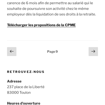
carence de 6 mois afin de permettre au salarié qui le
souhaite de poursuivre son activité chez le même
employeur dès la liquidation de ses droits à la retraite.
Télécharger les propositions de la CPME
Pagination
Page
Page
Page
9
précédente
suiv
des
publications
RETROUVEZ-NOUS
Adresse
237 place de la Liberté
83000 Toulon
Heures d’ouverture