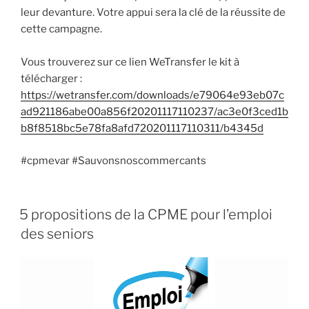
leur devanture. Votre appui sera la clé de la réussite de
cette campagne.
Vous trouverez sur ce lien WeTransfer le kit à
télécharger :
https://wetransfer.com/downloads/e79064e93eb07c
ad921186abe00a856f20201117110237/ac3e0f3ced1b
b8f8518bc5e78fa8afd720201117110311/b4345d
#cpmevar #Sauvonsnoscommercants
5 propositions de la CPME pour l’emploi
des seniors