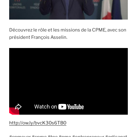
Découvrez le rôle et les missions de la CPME, avec son
président François Asselin.
http://ow.ly/bvcK30s6TB0