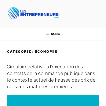
Aller
au
contenu
principal
CPME VAR- LES
Confédération des PME du Var
ENTREPRENEURS VAR
Menu
CATÉGORIE :
ÉCONOMIE
Circulaire relative à l’exécution des
contrats de la commande publique dans
le contexte actuel de hausse des prix de
certaines matières premières