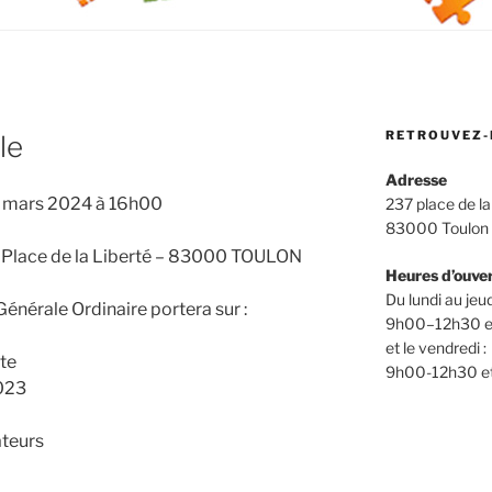
RETROUVEZ-
le
Adresse
4 mars 2024 à 16h00
237 place de la
83000 Toulon
7 Place de la Liberté – 83000 TOULON
Heures d’ouve
Du lundi au jeud
Générale Ordinaire portera sur :
9h00–12h30 e
et le vendredi :
te
9h00-12h30 e
023
ateurs