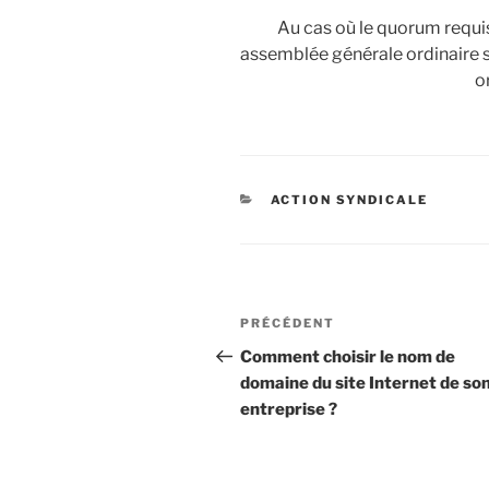
Au cas où le quorum requis
assemblée générale ordinaire
o
CATÉGORIES
ACTION SYNDICALE
Navigation
Article
PRÉCÉDENT
de
précédent
Comment choisir le nom de
domaine du site Internet de so
l’article
entreprise ?