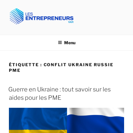
Aller
au
contenu
principal
CPME VAR- LES
Confédération des PME du Var
ENTREPRENEURS VAR
Menu
ÉTIQUETTE :
CONFLIT UKRAINE RUSSIE
PME
Guerre en Ukraine : tout savoir sur les
aides pour les PME